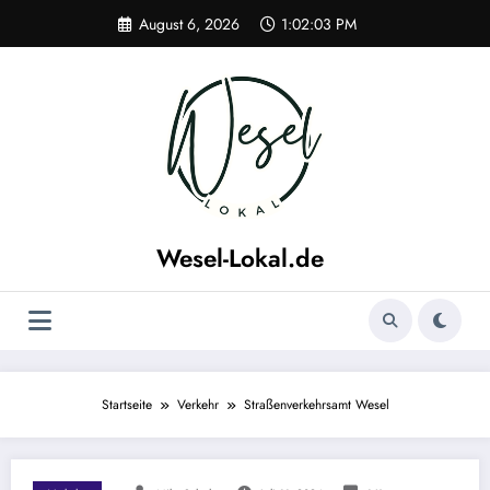
Zum
August 6, 2026
1:02:04 PM
Inhalt
springen
Wesel-Lokal.de
Wesel Lokal und Umgebung Regionale News
Startseite
Verkehr
Straßenverkehrsamt Wesel