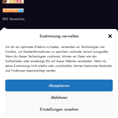
RSS Verzeichnis
Zustimmung verwalten
Studienkreis Wesel – Individuelle Förderung für Schüler
Um dir ein optimales Erlebnis zu bieten, verwenden wir Technologien wie
Cookies, um Geräteinformationen zu speichern und/oder darauf zuzugreifen.
aqua-global
Wenn du diesen Technologien zustimmst, können wir Daten wie das
Surfverhalten oder eindeutige IDs auf dieser Website verarbeiten. Wenn du
Mietspiegel Wesel
deine Zustimmung nicht erteilst oder zurückziehst, können bestimmte Merkmale
und Funktionen beeinträchtigt werden.
Haus des Döners Wesel
Akzeptieren
Markt Wesel
Ablehnen
Facebook
WhatsApp
E-Mail
X
Einstellungen ansehen