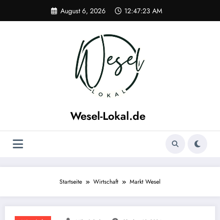
Zum
August 6, 2026
12:47:23 AM
Inhalt
springen
Wesel-Lokal.de
Wesel Lokal und Umgebung Regionale News
Startseite
Wirtschaft
Markt Wesel