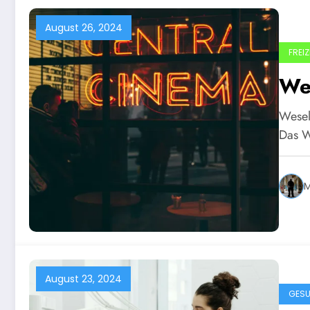
August 26, 2024
FREIZ
We
Wesel
Das W
M
August 23, 2024
GESU