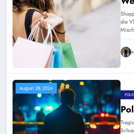
Wes
Shopp
die Vi
Misc
M
August 28, 2024
POLI
Pol
Tragi
Schus