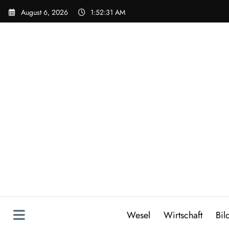
Zum
August 6, 2026
1:52:32 AM
Inhalt
springen
Wesel
Wirtschaft
Bil