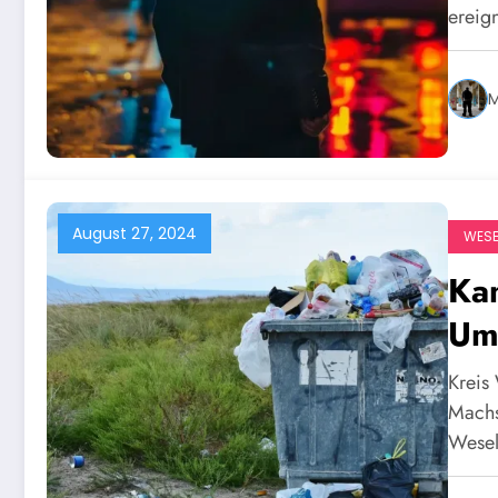
ereig
M
August 27, 2024
WESE
Ka
Um
Kreis
Machs
Wesel