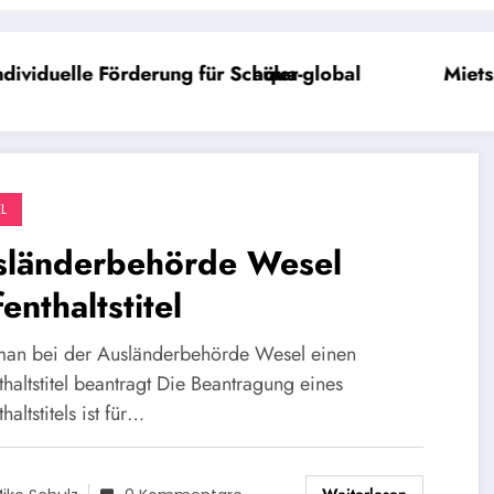
H
ür Schüler
aqua-global
Mietspiegel Wesel
L
sländerbehörde Wesel
enthaltstitel
an bei der Ausländerbehörde Wesel einen
haltstitel beantragt Die Beantragung eines
haltstitels ist für…