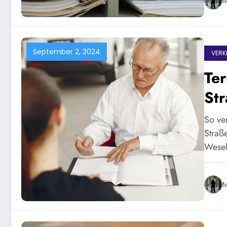
M
September 2, 2024
VERK
Te
St
So ve
Straß
Wesel
M