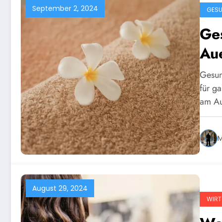
September 2, 2024
GESU
Ge
Au
Gesun
für g
am A
M
August 29, 2024
WIRT