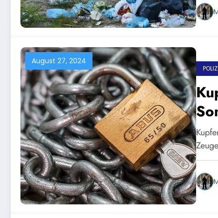
M
August 27, 2024
POLI
Kup
Son
Kupfer
Zeuge
M