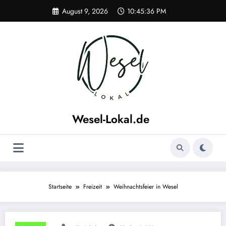
Zum
August 9, 2026
10:45:36 PM
Inhalt
springen
Wesel-Lokal.de
Wesel Lokal und Umgebung Regionale News
Startseite
Freizeit
Weihnachtsfeier in Wesel