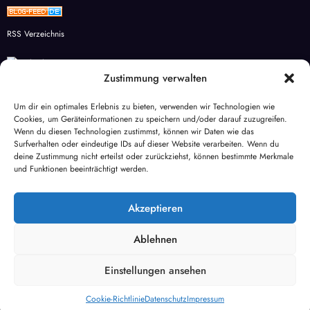
RSS Verzeichnis
Zustimmung verwalten
Studienkreis Wesel – Individuelle Förderung für Schüler
Um dir ein optimales Erlebnis zu bieten, verwenden wir Technologien wie
Cookies, um Geräteinformationen zu speichern und/oder darauf zuzugreifen.
aqua-global
Wenn du diesen Technologien zustimmst, können wir Daten wie das
Surfverhalten oder eindeutige IDs auf dieser Website verarbeiten. Wenn du
Mietspiegel Wesel
deine Zustimmung nicht erteilst oder zurückziehst, können bestimmte Merkmale
und Funktionen beeinträchtigt werden.
Haus des Döners Wesel
Akzeptieren
Markt Wesel
Ablehnen
Facebook
WhatsApp
E-Mail
X
Einstellungen ansehen
Cookie-Richtlinie
Datenschutz
Impressum