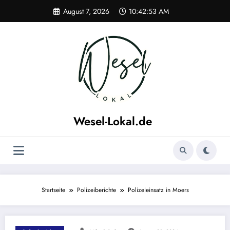
Zum
August 7, 2026
10:42:54 AM
Inhalt
springen
Wesel-Lokal.de
Wesel Lokal und Umgebung Regionale News
Startseite
Polizeiberichte
Polizeieinsatz in Moers