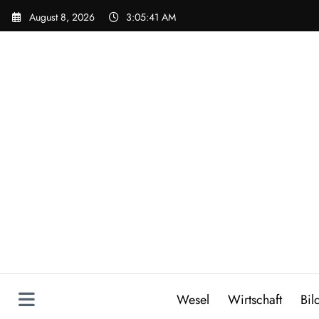
Zum
August 8, 2026
3:05:42 AM
Inhalt
springen
Wesel
Wirtschaft
Bil